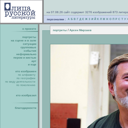
на 07.08.26 сайт содержит 3276 изображений 873 литер
персоналии :
А
Б
В
Г
Д
Е
Ж
З
И
Й
К
Л
М
Н
О
П
Р
С
Т
У
о проекте
/
портреты
Арсен Мирзаев
портреты
на сцене и в зале
ситуации
групповые
события
неформально
пером и кистью
арт
и еще
кто изображен
по алфавиту
по географии
по виду деятельности
по поколению
кто изобразил
благодарности