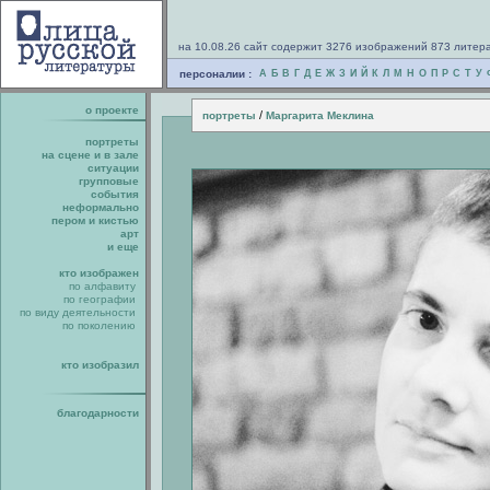
на 10.08.26 сайт содержит 3276 изображений 873 литер
персоналии :
А
Б
В
Г
Д
Е
Ж
З
И
Й
К
Л
М
Н
О
П
Р
С
Т
У
о проекте
/
портреты
Маргарита Меклина
портреты
на сцене и в зале
ситуации
групповые
события
неформально
пером и кистью
арт
и еще
кто изображен
по алфавиту
по географии
по виду деятельности
по поколению
кто изобразил
благодарности