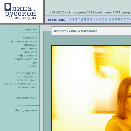
на 08.08.26 сайт содержит 3276 изображений 873 литер
персоналии :
А
Б
В
Г
Д
Е
Ж
З
И
Й
К
Л
М
Н
О
П
Р
С
Т
У
о проекте
/
портреты
Ирина Максимова
портреты
на сцене и в зале
ситуации
групповые
события
неформально
пером и кистью
арт
и еще
кто изображен
по алфавиту
по географии
по виду деятельности
по поколению
кто изобразил
благодарности