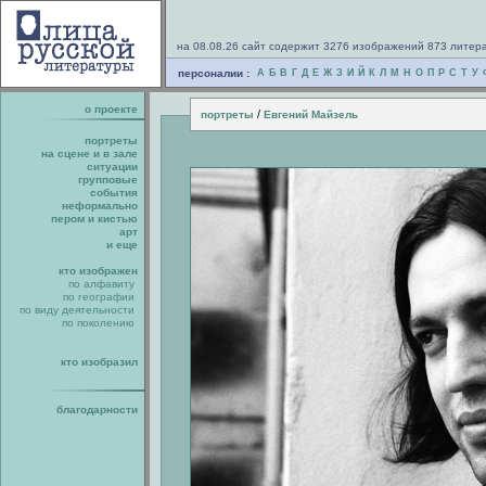
на 08.08.26 сайт содержит 3276 изображений 873 литер
персоналии :
А
Б
В
Г
Д
Е
Ж
З
И
Й
К
Л
М
Н
О
П
Р
С
Т
У
о проекте
/
портреты
Евгений Майзель
портреты
на сцене и в зале
ситуации
групповые
события
неформально
пером и кистью
арт
и еще
кто изображен
по алфавиту
по географии
по виду деятельности
по поколению
кто изобразил
благодарности