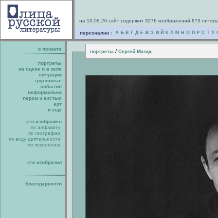
на 10.08.26 сайт содержит 3276 изображений 873 литер
персоналии :
А
Б
В
Г
Д
Е
Ж
З
И
Й
К
Л
М
Н
О
П
Р
С
Т
У
о проекте
/
портреты
Сергей Магид
портреты
на сцене и в зале
ситуации
групповые
события
неформально
пером и кистью
арт
и еще
кто изображен
по алфавиту
по географии
по виду деятельности
по поколению
кто изобразил
благодарности