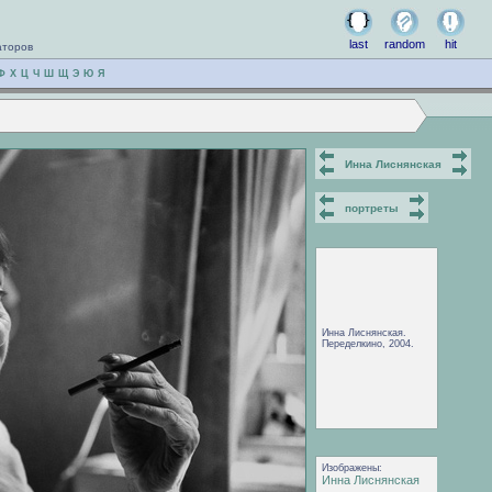
last
random
hit
аторов
Ф
Х
Ц
Ч
Ш
Щ
Э
Ю
Я
Инна Лиснянская
портреты
Инна Лиснянская.
Переделкино, 2004.
Изображены:
Инна Лиснянская