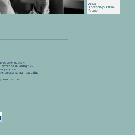
Автор:
Александр Тягны-
Рядно
вторским правом.
няются за их авторами.
ые ресурсы
ется ссылка на наш сайт.
иражирования