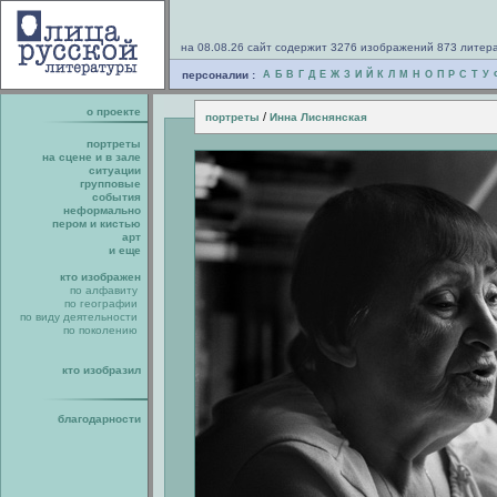
на 08.08.26 сайт содержит 3276 изображений 873 литер
персоналии :
А
Б
В
Г
Д
Е
Ж
З
И
Й
К
Л
М
Н
О
П
Р
С
Т
У
о проекте
/
портреты
Инна Лиснянская
портреты
на сцене и в зале
ситуации
групповые
события
неформально
пером и кистью
арт
и еще
кто изображен
по алфавиту
по географии
по виду деятельности
по поколению
кто изобразил
благодарности