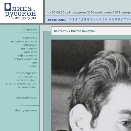
на 06.08.26 сайт содержит 3276 изображений 873 литер
персоналии :
А
Б
В
Г
Д
Е
Ж
З
И
Й
К
Л
М
Н
О
П
Р
С
Т
У
о проекте
/
портреты
Виктор Кривулин
портреты
на сцене и в зале
ситуации
групповые
события
неформально
пером и кистью
арт
и еще
кто изображен
по алфавиту
по географии
по виду деятельности
по поколению
кто изобразил
благодарности