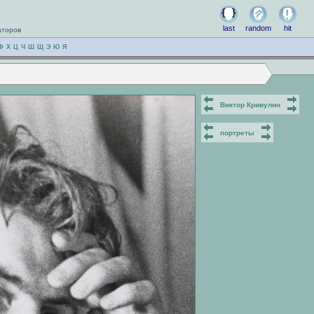
last
random
hit
аторов
Ф
Х
Ц
Ч
Ш
Щ
Э
Ю
Я
Виктор Кривулин
портреты