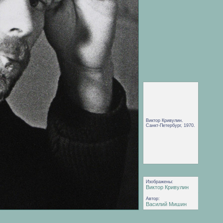
Виктор Кривулин.
Санкт-Петербург, 1970.
Изображены:
Виктор Кривулин
Автор:
Василий Мишин