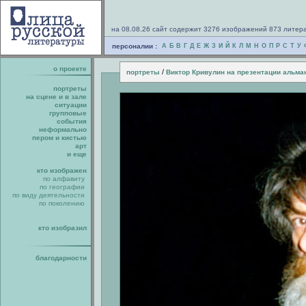
на 08.08.26 сайт содержит 3276 изображений 873 литер
персоналии :
А
Б
В
Г
Д
Е
Ж
З
И
Й
К
Л
М
Н
О
П
Р
С
Т
У
о проекте
/
портреты
Виктор Кривулин на презентации альма
портреты
на сцене и в зале
ситуации
групповые
события
неформально
пером и кистью
арт
и еще
кто изображен
по алфавиту
по географии
по виду деятельности
по поколению
кто изобразил
благодарности