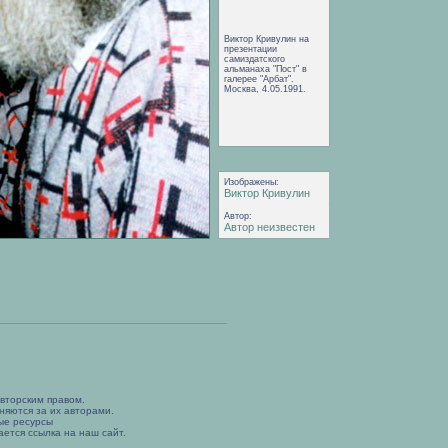
Виктор Кривулин на
презентации
самиздатского
альманаха "Пост" в
галерее "Арбат".
Москва, 4.05.1991.
Изображены:
Виктор Кривулин
Автор:
Автор неизвестен
вторским правом.
няются за их авторами.
ые ресурсы
ется ссылка на наш сайт.