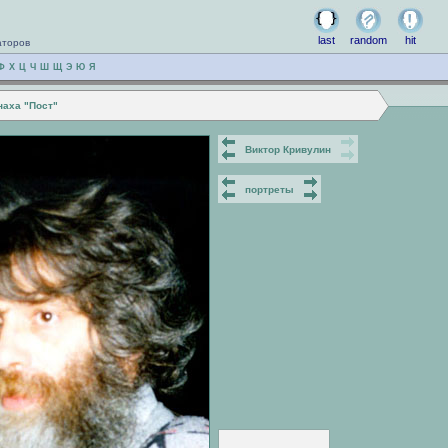
last
random
hit
аторов
Ф
Х
Ц
Ч
Ш
Щ
Э
Ю
Я
наха "Пост"
Виктор Кривулин
портреты