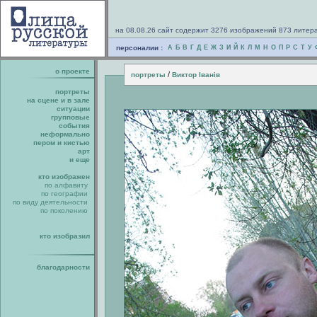
на 08.08.26 сайт содержит 3276 изображений 873 литер
персоналии :
А
Б
В
Г
Д
Е
Ж
З
И
Й
К
Л
М
Н
О
П
Р
С
Т
У
о проекте
/
портреты
Виктор Iванiв
портреты
на сцене и в зале
ситуации
групповые
события
неформально
пером и кистью
арт
и еще
кто изображен
по алфавиту
по географии
по виду деятельности
по поколению
кто изобразил
благодарности