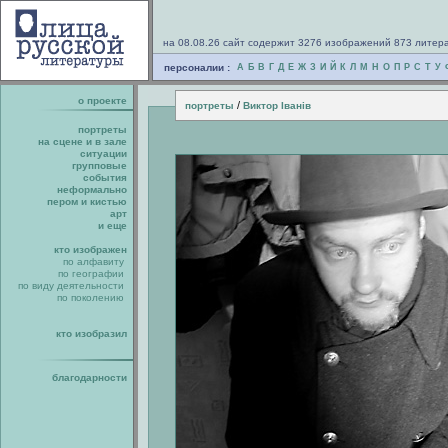
на 08.08.26 сайт содержит 3276 изображений 873 литер
персоналии :
А
Б
В
Г
Д
Е
Ж
З
И
Й
К
Л
М
Н
О
П
Р
С
Т
У
о проекте
/
портреты
Виктор Iванiв
портреты
на сцене и в зале
ситуации
групповые
события
неформально
пером и кистью
арт
и еще
кто изображен
по алфавиту
по географии
по виду деятельности
по поколению
кто изобразил
благодарности