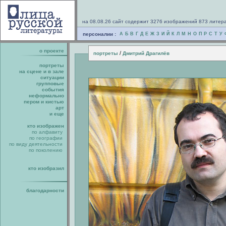
на 08.08.26 сайт содержит 3276 изображений 873 литер
персоналии :
А
Б
В
Г
Д
Е
Ж
З
И
Й
К
Л
М
Н
О
П
Р
С
Т
У
о проекте
/
портреты
Дмитрий Драгилёв
портреты
на сцене и в зале
ситуации
групповые
события
неформально
пером и кистью
арт
и еще
кто изображен
по алфавиту
по географии
по виду деятельности
по поколению
кто изобразил
благодарности