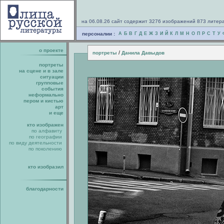
на 06.08.26 сайт содержит 3276 изображений 873 литер
персоналии :
А
Б
В
Г
Д
Е
Ж
З
И
Й
К
Л
М
Н
О
П
Р
С
Т
У
о проекте
/
портреты
Данила Давыдов
портреты
на сцене и в зале
ситуации
групповые
события
неформально
пером и кистью
арт
и еще
кто изображен
по алфавиту
по географии
по виду деятельности
по поколению
кто изобразил
благодарности