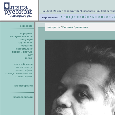
на 06.08.26 сайт содержит 3276 изображений 873 литер
персоналии :
А
Б
В
Г
Д
Е
Ж
З
И
Й
К
Л
М
Н
О
П
Р
С
Т
У
о проекте
/
портреты
Евгений Бунимович
портреты
на сцене и в зале
ситуации
групповые
события
неформально
пером и кистью
арт
и еще
кто изображен
по алфавиту
по географии
по виду деятельности
по поколению
кто изобразил
благодарности