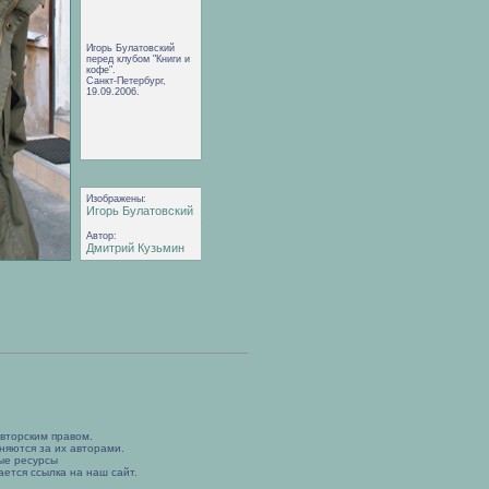
Игорь Булатовский
перед клубом "Книги и
кофе".
Санкт-Петербург,
19.09.2006.
Изображены:
Игорь Булатовский
Автор:
Дмитрий Кузьмин
вторским правом.
няются за их авторами.
ые ресурсы
ется ссылка на наш сайт.