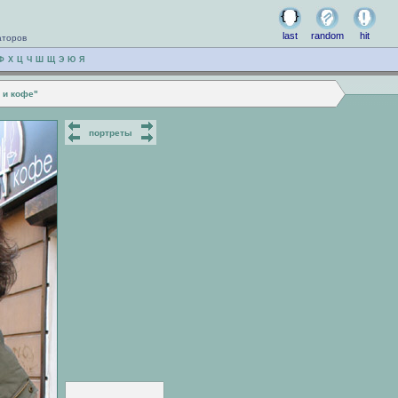
last
random
hit
аторов
Ф
Х
Ц
Ч
Ш
Щ
Э
Ю
Я
 и кофе"
портреты