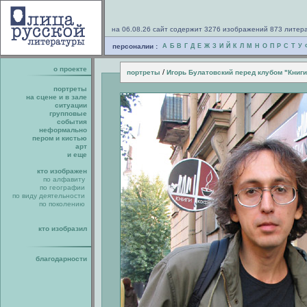
на 06.08.26 сайт содержит 3276 изображений 873 литер
персоналии :
А
Б
В
Г
Д
Е
Ж
З
И
Й
К
Л
М
Н
О
П
Р
С
Т
У
о проекте
/
портреты
Игорь Булатовский перед клубом "Книги
портреты
на сцене и в зале
ситуации
групповые
события
неформально
пером и кистью
арт
и еще
кто изображен
по алфавиту
по географии
по виду деятельности
по поколению
кто изобразил
благодарности