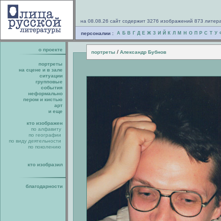
на 08.08.26 сайт содержит 3276 изображений 873 литер
персоналии :
А
Б
В
Г
Д
Е
Ж
З
И
Й
К
Л
М
Н
О
П
Р
С
Т
У
о проекте
/
портреты
Александр Бубнов
портреты
на сцене и в зале
ситуации
групповые
события
неформально
пером и кистью
арт
и еще
кто изображен
по алфавиту
по географии
по виду деятельности
по поколению
кто изобразил
благодарности