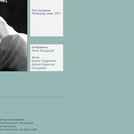
Леон Богданов.
Ленинград, июнь 1970.
Изображены:
Леон Богданов
Автор:
Борис Кудряков
Архив Кирилла
Козырева
вторским правом.
няются за их авторами.
ые ресурсы
ется ссылка на наш сайт.