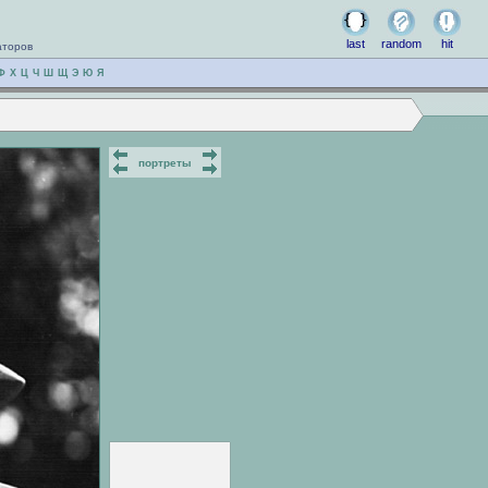
last
random
hit
аторов
Ф
Х
Ц
Ч
Ш
Щ
Э
Ю
Я
портреты