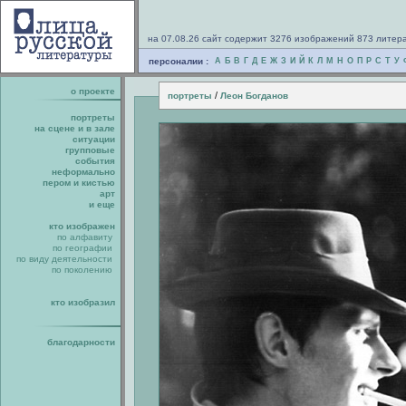
на 07.08.26 сайт содержит 3276 изображений 873 литер
персоналии :
А
Б
В
Г
Д
Е
Ж
З
И
Й
К
Л
М
Н
О
П
Р
С
Т
У
о проекте
/
портреты
Леон Богданов
портреты
на сцене и в зале
ситуации
групповые
события
неформально
пером и кистью
арт
и еще
кто изображен
по алфавиту
по географии
по виду деятельности
по поколению
кто изобразил
благодарности