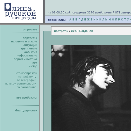
на 07.08.26 сайт содержит 3276 изображений 873 литер
персоналии :
А
Б
В
Г
Д
Е
Ж
З
И
Й
К
Л
М
Н
О
П
Р
С
Т
У
о проекте
/
портреты
Леон Богданов
портреты
на сцене и в зале
ситуации
групповые
события
неформально
пером и кистью
арт
и еще
кто изображен
по алфавиту
по географии
по виду деятельности
по поколению
кто изобразил
благодарности