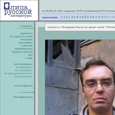
на 09.08.26 сайт содержит 3276 изображений 873 литер
персоналии :
А
Б
В
Г
Д
Е
Ж
З
И
Й
К
Л
М
Н
О
П
Р
С
Т
У
о проекте
/
портреты
Владимир Бауэр во дворе клуба "Плат
портреты
на сцене и в зале
ситуации
групповые
события
неформально
пером и кистью
арт
и еще
кто изображен
по алфавиту
по географии
по виду деятельности
по поколению
кто изобразил
благодарности