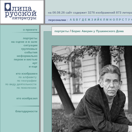
на 06.08.26 сайт содержит 3276 изображений 873 литер
персоналии :
А
Б
В
Г
Д
Е
Ж
З
И
Й
К
Л
М
Н
О
П
Р
С
Т
У
о проекте
/
портреты
Борис Аверин у Пушкинского Дома
портреты
на сцене и в зале
ситуации
групповые
события
неформально
пером и кистью
арт
и еще
кто изображен
по алфавиту
по географии
по виду деятельности
по поколению
кто изобразил
благодарности