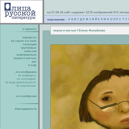
на 07.08.26 сайт содержит 3276 изображений 873 литер
персоналии :
А
Б
В
Г
Д
Е
Ж
З
И
Й
К
Л
М
Н
О
П
Р
С
Т
У
о проекте
/
пером и кистью
Елена Фанайлова
портреты
на сцене и в зале
ситуации
групповые
события
неформально
пером и кистью
арт
и еще
кто изображен
по алфавиту
по географии
по виду деятельности
по поколению
кто изобразил
благодарности