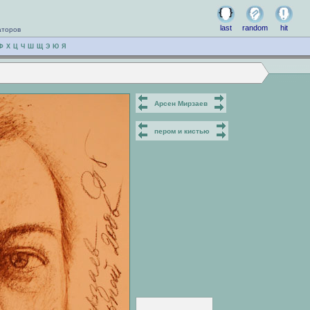
last
random
hit
аторов
Ф
Х
Ц
Ч
Ш
Щ
Э
Ю
Я
Арсен Мирзаев
пером и кистью