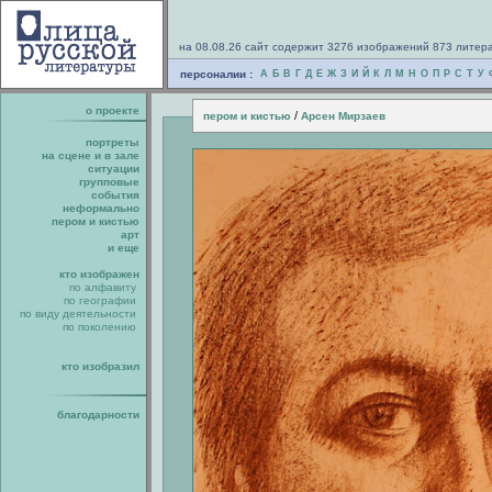
на 08.08.26 сайт содержит 3276 изображений 873 литер
персоналии :
А
Б
В
Г
Д
Е
Ж
З
И
Й
К
Л
М
Н
О
П
Р
С
Т
У
о проекте
/
пером и кистью
Арсен Мирзаев
портреты
на сцене и в зале
ситуации
групповые
события
неформально
пером и кистью
арт
и еще
кто изображен
по алфавиту
по географии
по виду деятельности
по поколению
кто изобразил
благодарности