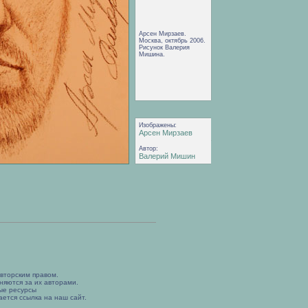
Арсен Мирзаев.
Москва, октябрь 2006.
Рисунок Валерия
Мишина.
Изображены:
Арсен Мирзаев
Автор:
Валерий Мишин
вторским правом.
няются за их авторами.
ые ресурсы
ется ссылка на наш сайт.