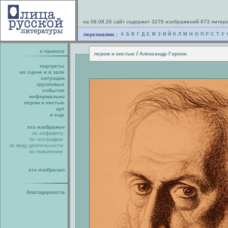
на 08.08.26 сайт содержит 3276 изображений 873 литер
персоналии :
А
Б
В
Г
Д
Е
Ж
З
И
Й
К
Л
М
Н
О
П
Р
С
Т
У
о проекте
/
пером и кистью
Александр Горнон
портреты
на сцене и в зале
ситуации
групповые
события
неформально
пером и кистью
арт
и еще
кто изображен
по алфавиту
по географии
по виду деятельности
по поколению
кто изобразил
благодарности