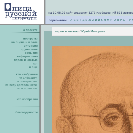
на 10.08.26 сайт содержит 3276 изображений 873 литер
персоналии :
А
Б
В
Г
Д
Е
Ж
З
И
Й
К
Л
М
Н
О
П
Р
С
Т
У
о проекте
/
пером и кистью
Юрий Милорава
портреты
на сцене и в зале
ситуации
групповые
события
неформально
пером и кистью
арт
и еще
кто изображен
по алфавиту
по географии
по виду деятельности
по поколению
кто изобразил
благодарности