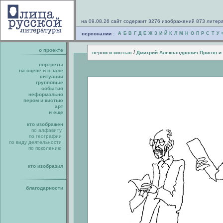
на 09.08.26 сайт содержит 3276 изображений 873 литер
персоналии :
А
Б
В
Г
Д
Е
Ж
З
И
Й
К
Л
М
Н
О
П
Р
С
Т
У
о проекте
/
пером и кистью
Дмитрий Александрович Пригов и
портреты
на сцене и в зале
ситуации
групповые
события
неформально
пером и кистью
арт
и еще
кто изображен
по алфавиту
по географии
по виду деятельности
по поколению
кто изобразил
благодарности