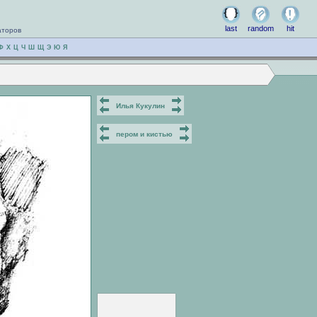
last
random
hit
аторов
Ф
Х
Ц
Ч
Ш
Щ
Э
Ю
Я
Илья Кукулин
пером и кистью