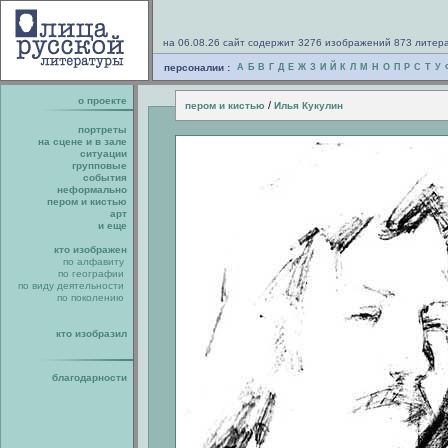
на 06.08.26 сайт содержит 3276 изображений 873 литер
персоналии :
А
Б
В
Г
Д
Е
Ж
З
И
Й
К
Л
М
Н
О
П
Р
С
Т
У
о проекте
/
пером и кистью
Илья Кукулин
портреты
на сцене и в зале
ситуации
групповые
события
неформально
пером и кистью
арт
и еще
кто изображен
по алфавиту
по географии
по виду деятельности
по поколению
кто изобразил
благодарности