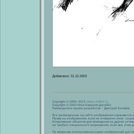
Добавлено: 31.10.2003
www.vavilon.ru
Copyright © 2003–2015
Copyright © 2003 Илья Баранов (дизайн)
Руководитель группы разработки – Дмитрий Беляков
Все размещенные на сайте изображения охраняются а
Права на изображения, если не оговорено иное, сохра
Копирование объектов для помещения на другие сетев
не требует специального разрешения, если при этом да
По вопросам использования наших изображений для т