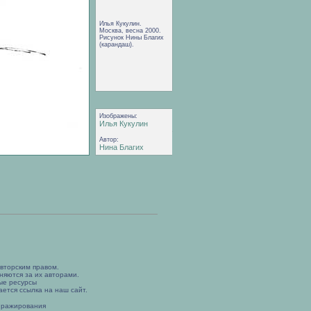
Илья Кукулин.
Москва, весна 2000.
Рисунок Нины Благих
(карандаш).
Изображены:
Илья Кукулин
Автор:
Нина Благих
вторским правом.
няются за их авторами.
ые ресурсы
ется ссылка на наш сайт.
иражирования