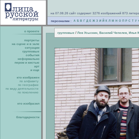
на 07.08.26 сайт содержит 3276 изображений 873 литер
персоналии :
А
Б
В
Г
Д
Е
Ж
З
И
Й
К
Л
М
Н
О
П
Р
С
Т
У
о проекте
/
групповые
Лев Усыскин, Василий Чепелев, Илья 
портреты
на сцене и в зале
ситуации
групповые
события
неформально
пером и кистью
арт
и еще
кто изображен
по алфавиту
по географии
по виду деятельности
по поколению
кто изобразил
благодарности