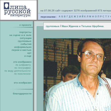
на 07.08.26 сайт содержит 3276 изображений 873 литер
персоналии :
А
Б
В
Г
Д
Е
Ж
З
И
Й
К
Л
М
Н
О
П
Р
С
Т
У
о проекте
/
групповые
Иван Жданов и Татьяна Щербина
портреты
на сцене и в зале
ситуации
групповые
события
неформально
пером и кистью
арт
и еще
кто изображен
по алфавиту
по географии
по виду деятельности
по поколению
кто изобразил
благодарности