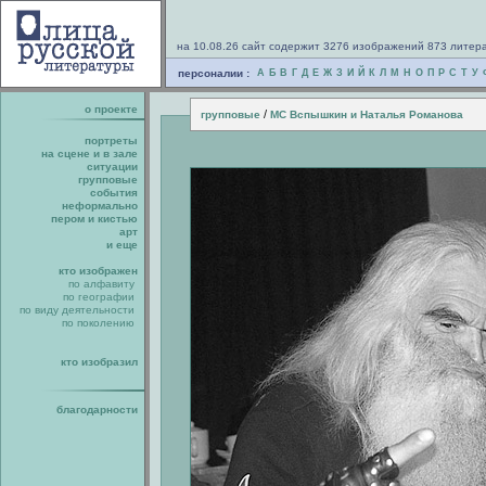
на 10.08.26 сайт содержит 3276 изображений 873 литер
персоналии :
А
Б
В
Г
Д
Е
Ж
З
И
Й
К
Л
М
Н
О
П
Р
С
Т
У
о проекте
/
групповые
МС Вспышкин и Наталья Романова
портреты
на сцене и в зале
ситуации
групповые
события
неформально
пером и кистью
арт
и еще
кто изображен
по алфавиту
по географии
по виду деятельности
по поколению
кто изобразил
благодарности