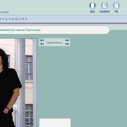
last
random
hit
аторов
Ф
Х
Ц
Ч
Ш
Щ
Э
Ю
Я
Библиотеке имени Тургенева
групповые