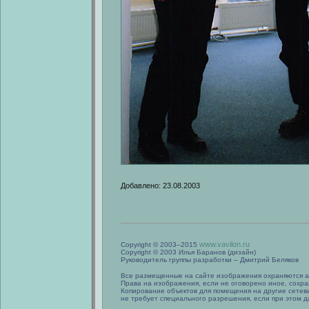
Добавлено: 23.08.2003
www.vavilon.ru
Copyright © 2003–2015
Copyright © 2003 Илья Баранов (дизайн)
Руководитель группы разработки – Дмитрий Беляков
Все размещенные на сайте изображения охраняются а
Права на изображения, если не оговорено иное, сохра
Копирование объектов для помещения на другие сетев
не требует специального разрешения, если при этом да