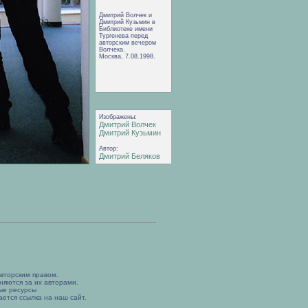
Дмитрий Волчек и
Дмитрий Кузьмин в
Библиотеке имени
Тургенева перед
авторским вечером
Волчека.
Москва, 7.08.1998.
Изображены:
Дмитрий Волчек
Дмитрий Кузьмин
Автор:
Дмитрий Беляков
вторским правом.
няются за их авторами.
ые ресурсы
ется ссылка на наш сайт.