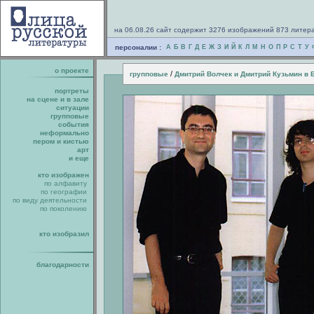
на 06.08.26 сайт содержит 3276 изображений 873 литер
персоналии :
А
Б
В
Г
Д
Е
Ж
З
И
Й
К
Л
М
Н
О
П
Р
С
Т
У
о проекте
/
групповые
Дмитрий Волчек и Дмитрий Кузьмин в 
портреты
на сцене и в зале
ситуации
групповые
события
неформально
пером и кистью
арт
и еще
кто изображен
по алфавиту
по географии
по виду деятельности
по поколению
кто изобразил
благодарности