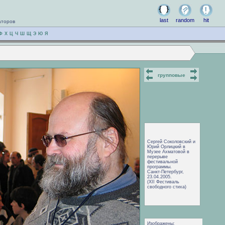
last
random
hit
аторов
Ф
Х
Ц
Ч
Ш
Щ
Э
Ю
Я
групповые
Сергей Соколовский и
Юрий Орлицкий в
Музее Ахматовой в
перерыве
фестивальной
программы.
Санкт-Петербург,
23.04.2005.
(XII Фестиваль
свободного стиха)
Изображены: