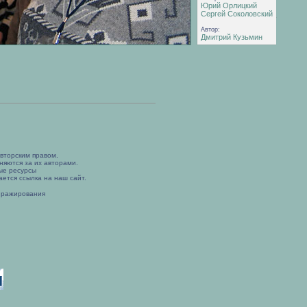
Юрий Орлицкий
Сергей Соколовский
Автор:
Дмитрий Кузьмин
вторским правом.
няются за их авторами.
ые ресурсы
ется ссылка на наш сайт.
иражирования