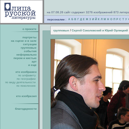
на 07.08.26 сайт содержит 3276 изображений 873 литер
персоналии :
А
Б
В
Г
Д
Е
Ж
З
И
Й
К
Л
М
Н
О
П
Р
С
Т
У
о проекте
/
групповые
Сергей Соколовский и Юрий Орлицкий
портреты
на сцене и в зале
ситуации
групповые
события
неформально
пером и кистью
арт
и еще
кто изображен
по алфавиту
по географии
по виду деятельности
по поколению
кто изобразил
благодарности