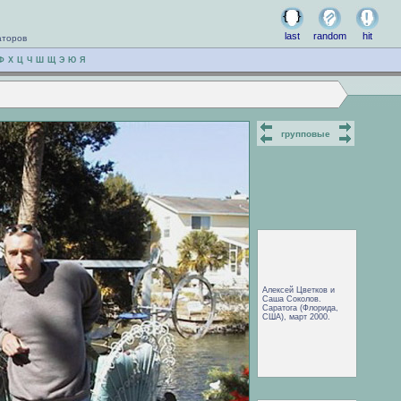
last
random
hit
аторов
Ф
Х
Ц
Ч
Ш
Щ
Э
Ю
Я
групповые
Алексей Цветков и
Саша Соколов.
Саратога (Флорида,
США), март 2000.