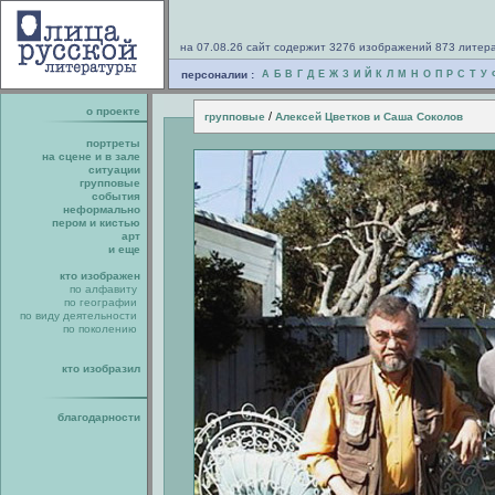
на 07.08.26 сайт содержит 3276 изображений 873 литер
персоналии :
А
Б
В
Г
Д
Е
Ж
З
И
Й
К
Л
М
Н
О
П
Р
С
Т
У
о проекте
/
групповые
Алексей Цветков и Саша Соколов
портреты
на сцене и в зале
ситуации
групповые
события
неформально
пером и кистью
арт
и еще
кто изображен
по алфавиту
по географии
по виду деятельности
по поколению
кто изобразил
благодарности