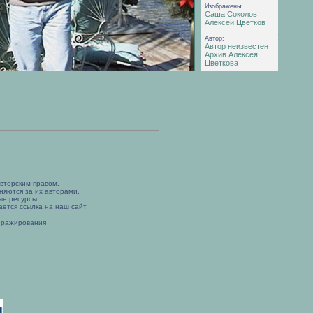
Изображены:
Саша Соколов
Алексей Цветков
Автор:
Автор неизвестен
Архив Алексея
Цветкова
вторским правом.
няются за их авторами.
ые ресурсы
ется ссылка на наш сайт.
иражирования