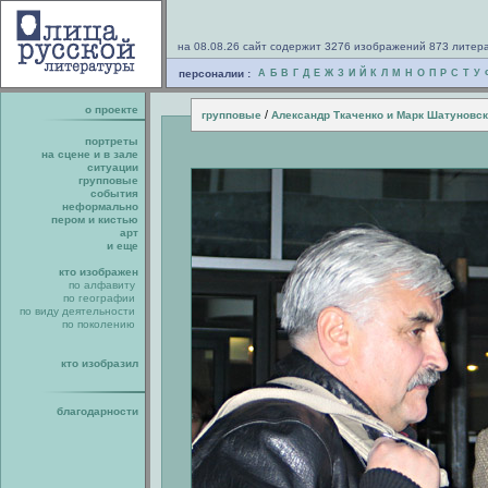
на 08.08.26 сайт содержит 3276 изображений 873 литер
персоналии :
А
Б
В
Г
Д
Е
Ж
З
И
Й
К
Л
М
Н
О
П
Р
С
Т
У
о проекте
/
групповые
Александр Ткаченко и Марк Шатуновс
портреты
на сцене и в зале
ситуации
групповые
события
неформально
пером и кистью
арт
и еще
кто изображен
по алфавиту
по географии
по виду деятельности
по поколению
кто изобразил
благодарности