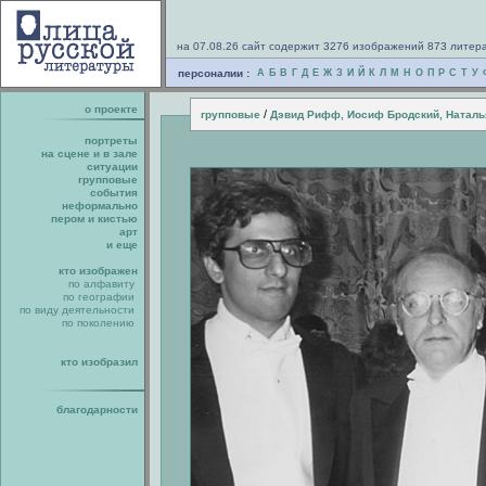
на 07.08.26 сайт содержит 3276 изображений 873 литер
персоналии :
А
Б
В
Г
Д
Е
Ж
З
И
Й
К
Л
М
Н
О
П
Р
С
Т
У
о проекте
/
групповые
Дэвид Рифф, Иосиф Бродский, Наталь
портреты
на сцене и в зале
ситуации
групповые
события
неформально
пером и кистью
арт
и еще
кто изображен
по алфавиту
по географии
по виду деятельности
по поколению
кто изобразил
благодарности