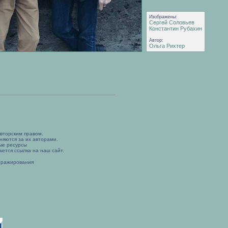
Изображены:
Сергей Соловьев
Константин Рубахин
Автор:
Ольга Рихтер
вторским правом.
няются за их авторами.
ые ресурсы
ется ссылка на наш сайт.
иражирования