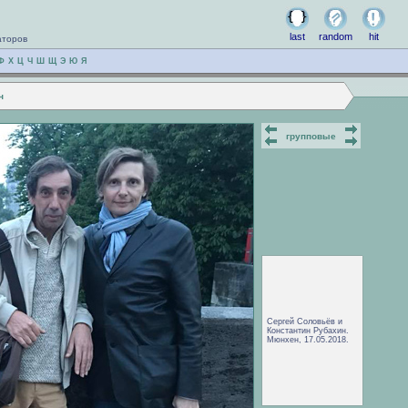
last
random
hit
аторов
Ф
Х
Ц
Ч
Ш
Щ
Э
Ю
Я
н
групповые
Сергей Соловьёв и
Константин Рубахин.
Мюнхен, 17.05.2018.