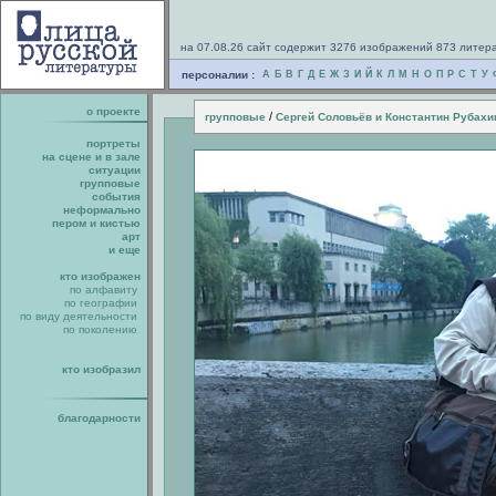
на 07.08.26 сайт содержит 3276 изображений 873 литер
персоналии :
А
Б
В
Г
Д
Е
Ж
З
И
Й
К
Л
М
Н
О
П
Р
С
Т
У
о проекте
/
групповые
Сергей Соловьёв и Константин Рубахи
портреты
на сцене и в зале
ситуации
групповые
события
неформально
пером и кистью
арт
и еще
кто изображен
по алфавиту
по географии
по виду деятельности
по поколению
кто изобразил
благодарности