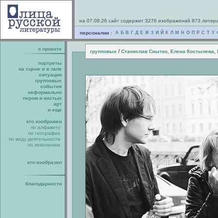
на 07.08.26 сайт содержит 3276 изображений 873 литер
персоналии :
А
Б
В
Г
Д
Е
Ж
З
И
Й
К
Л
М
Н
О
П
Р
С
Т
У
о проекте
/
групповые
Станислав Снытко, Елена Костылева,
портреты
на сцене и в зале
ситуации
групповые
события
неформально
пером и кистью
арт
и еще
кто изображен
по алфавиту
по географии
по виду деятельности
по поколению
кто изобразил
благодарности