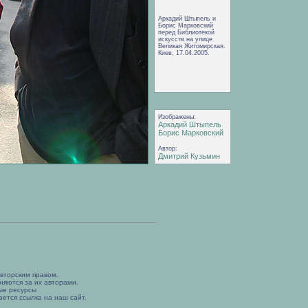
Аркадий Штыпель и
Борис Марковский
перед Библиотекой
искусств на улице
Великая Житомирская.
Киев, 17.04.2005.
Изображены:
Аркадий Штыпель
Борис Марковский
Автор:
Дмитрий Кузьмин
вторским правом.
няются за их авторами.
ые ресурсы
ется ссылка на наш сайт.