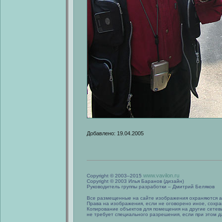
Добавлено: 19.04.2005
www.vavilon.ru
Copyright © 2003–2015
Copyright © 2003 Илья Баранов (дизайн)
Руководитель группы разработки – Дмитрий Беляков
Все размещенные на сайте изображения охраняются а
Права на изображения, если не оговорено иное, сохра
Копирование объектов для помещения на другие сетев
не требует специального разрешения, если при этом да