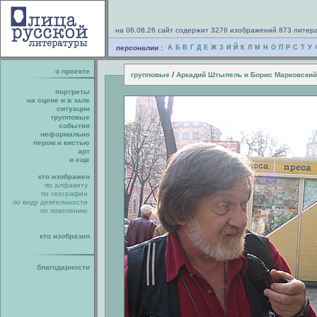
на 06.08.26 сайт содержит 3276 изображений 873 литер
персоналии :
А
Б
В
Г
Д
Е
Ж
З
И
Й
К
Л
М
Н
О
П
Р
С
Т
У
о проекте
/
групповые
Аркадий Штыпель и Борис Марковский
портреты
на сцене и в зале
ситуации
групповые
события
неформально
пером и кистью
арт
и еще
кто изображен
по алфавиту
по географии
по виду деятельности
по поколению
кто изобразил
благодарности