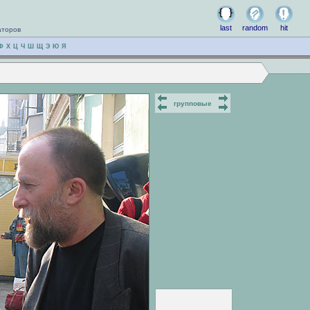
last
random
hit
аторов
Ф
Х
Ц
Ч
Ш
Щ
Э
Ю
Я
групповые