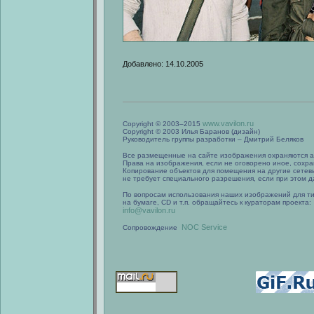
Добавлено: 14.10.2005
www.vavilon.ru
Copyright © 2003–2015
Copyright © 2003 Илья Баранов (дизайн)
Руководитель группы разработки – Дмитрий Беляков
Все размещенные на сайте изображения охраняются а
Права на изображения, если не оговорено иное, сохра
Копирование объектов для помещения на другие сетев
не требует специального разрешения, если при этом да
По вопросам использования наших изображений для т
на бумаге, CD и т.п. обращайтесь к кураторам проекта:
info@vavilon.ru
NOC Service
Сопровождение