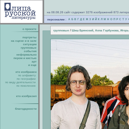
на 08.08.26 сайт содержит 3276 изображений 873 литер
персоналии :
А
Б
В
Г
Д
Е
Ж
З
И
Й
К
Л
М
Н
О
П
Р
С
Т
У
о проекте
/
групповые
Шиш Брянский, Алла Горбунова, Игор
портреты
на сцене и в зале
ситуации
групповые
события
неформально
пером и кистью
арт
и еще
кто изображен
по алфавиту
по географии
по виду деятельности
по поколению
кто изобразил
благодарности