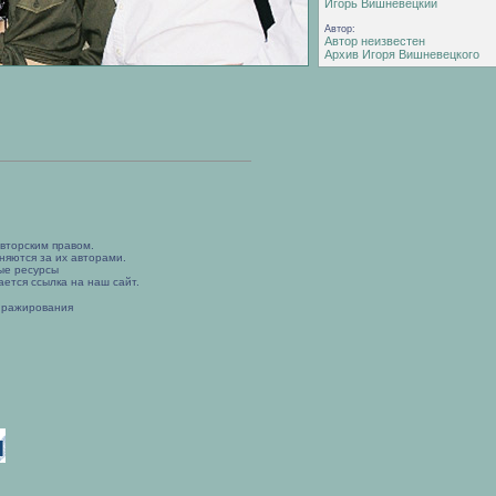
Игорь Вишневецкий
Автор:
Автор неизвестен
Архив Игоря Вишневецкого
вторским правом.
няются за их авторами.
ые ресурсы
ется ссылка на наш сайт.
иражирования