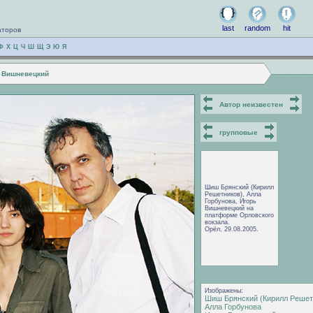
last
random
hit
аторов
Ф
Х
Ц
Ч
Ш
Щ
Э
Ю
Я
ь Вишневецкий
Автор неизвестен
групповые
Шиш Брянский (Кирилл
Решетников), Алла
Горбунова, Игорь
Вишневецкий на
платформе Орловского
вокзала.
Орёл, 29.08.2005.
Изображены:
Шиш Брянский (Кирилл Решет
Алла Горбунова