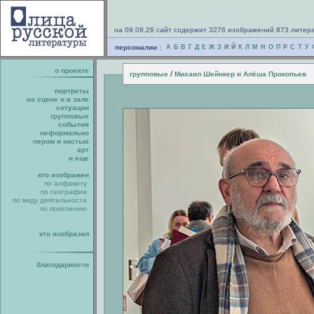
на 09.08.26 сайт содержит 3276 изображений 873 литер
персоналии :
А
Б
В
Г
Д
Е
Ж
З
И
Й
К
Л
М
Н
О
П
Р
С
Т
У
о проекте
/
групповые
Михаил Шейнкер и Алёша Прокопьев
портреты
на сцене и в зале
ситуации
групповые
события
неформально
пером и кистью
арт
и еще
кто изображен
по алфавиту
по географии
по виду деятельности
по поколению
кто изобразил
благодарности