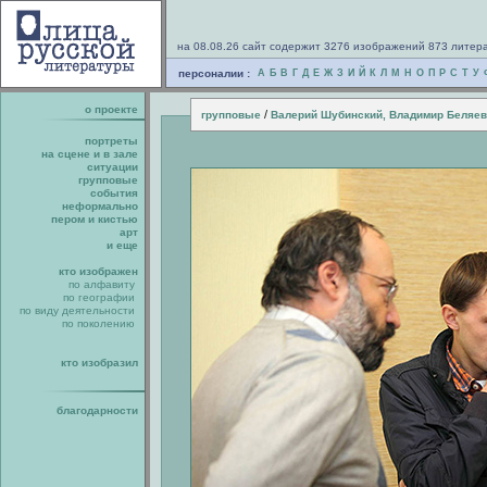
на 08.08.26 сайт содержит 3276 изображений 873 литер
персоналии :
А
Б
В
Г
Д
Е
Ж
З
И
Й
К
Л
М
Н
О
П
Р
С
Т
У
о проекте
/
групповые
Валерий Шубинский, Владимир Беляев
портреты
на сцене и в зале
ситуации
групповые
события
неформально
пером и кистью
арт
и еще
кто изображен
по алфавиту
по географии
по виду деятельности
по поколению
кто изобразил
благодарности