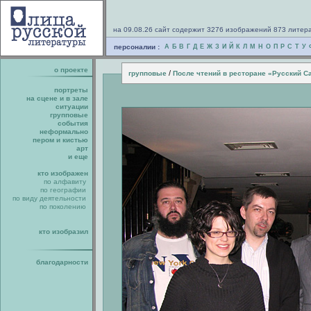
на 09.08.26 сайт содержит 3276 изображений 873 литер
персоналии :
А
Б
В
Г
Д
Е
Ж
З
И
Й
К
Л
М
Н
О
П
Р
С
Т
У
о проекте
/
групповые
После чтений в ресторане «Русский С
портреты
на сцене и в зале
ситуации
групповые
события
неформально
пером и кистью
арт
и еще
кто изображен
по алфавиту
по географии
по виду деятельности
по поколению
кто изобразил
благодарности