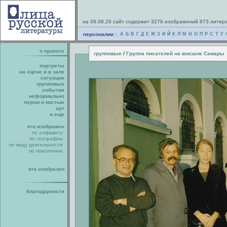
на 09.08.26 сайт содержит 3276 изображений 873 литер
персоналии :
А
Б
В
Г
Д
Е
Ж
З
И
Й
К
Л
М
Н
О
П
Р
С
Т
У
о проекте
/
групповые
Группа писателей на вокзале Самары
портреты
на сцене и в зале
ситуации
групповые
события
неформально
пером и кистью
арт
и еще
кто изображен
по алфавиту
по географии
по виду деятельности
по поколению
кто изобразил
благодарности