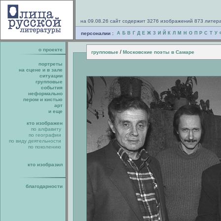
на 09.08.26 сайт содержит 3276 изображений 873 литер
персоналии :
А
Б
В
Г
Д
Е
Ж
З
И
Й
К
Л
М
Н
О
П
Р
С
Т
У
о проекте
/
групповые
Московские поэты в Самаре
портреты
на сцене и в зале
ситуации
групповые
события
неформально
пером и кистью
арт
и еще
кто изображен
по алфавиту
по географии
по виду деятельности
по поколению
кто изобразил
благодарности