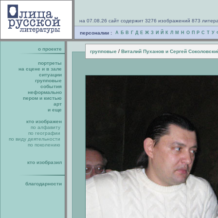
на 07.08.26 сайт содержит 3276 изображений 873 литер
персоналии :
А
Б
В
Г
Д
Е
Ж
З
И
Й
К
Л
М
Н
О
П
Р
С
Т
У
о проекте
/
групповые
Виталий Пуханов и Сергей Соколовски
портреты
на сцене и в зале
ситуации
групповые
события
неформально
пером и кистью
арт
и еще
кто изображен
по алфавиту
по географии
по виду деятельности
по поколению
кто изобразил
благодарности