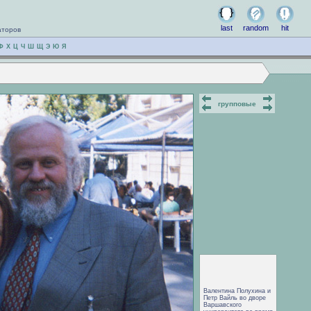
last
random
hit
аторов
Ф
Х
Ц
Ч
Ш
Щ
Э
Ю
Я
групповые
Валентина Полухина и
Петр Вайль во дворе
Варшавского