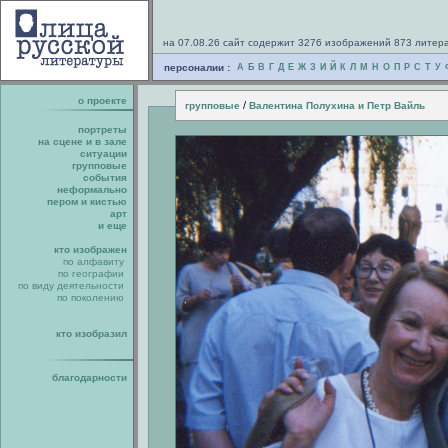
на 07.08.26 сайт содержит 3276 изображений 873 литер
персоналии :
А
Б
В
Г
Д
Е
Ж
З
И
Й
К
Л
М
Н
О
П
Р
С
Т
У
о проекте
/
групповые
Валентина Полухина и Петр Вайль
портреты
на сцене и в зале
ситуации
групповые
события
неформально
пером и кистью
арт
и еще
кто изображен
по алфавиту
по географии
по виду деятельности
по поколению
кто изобразил
благодарности