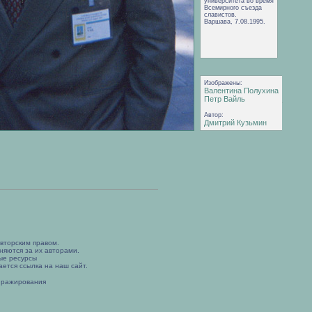
университета во время
Всемирного съезда
славистов.
Варшава, 7.08.1995.
Изображены:
Валентина Полухина
Петр Вайль
Автор:
Дмитрий Кузьмин
вторским правом.
няются за их авторами.
ые ресурсы
ется ссылка на наш сайт.
иражирования