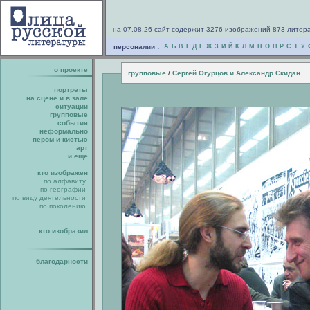
на 07.08.26 сайт содержит 3276 изображений 873 литер
персоналии :
А
Б
В
Г
Д
Е
Ж
З
И
Й
К
Л
М
Н
О
П
Р
С
Т
У
о проекте
/
групповые
Сергей Огурцов и Александр Скидан
портреты
на сцене и в зале
ситуации
групповые
события
неформально
пером и кистью
арт
и еще
кто изображен
по алфавиту
по географии
по виду деятельности
по поколению
кто изобразил
благодарности