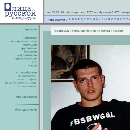
на 06.08.26 сайт содержит 3276 изображений 873 литер
персоналии :
А
Б
В
Г
Д
Е
Ж
З
И
Й
К
Л
М
Н
О
П
Р
С
Т
У
о проекте
/
групповые
Ярослав Могутин и Аллен Гинзберг
портреты
на сцене и в зале
ситуации
групповые
события
неформально
пером и кистью
арт
и еще
кто изображен
по алфавиту
по географии
по виду деятельности
по поколению
кто изобразил
благодарности