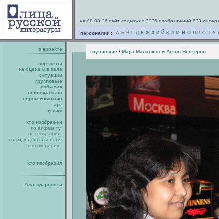
на 08.08.26 сайт содержит 3276 изображений 873 литер
персоналии :
А
Б
В
Г
Д
Е
Ж
З
И
Й
К
Л
М
Н
О
П
Р
С
Т
У
о проекте
/
групповые
Мара Маланова и Антон Нестеров
портреты
на сцене и в зале
ситуации
групповые
события
неформально
пером и кистью
арт
и еще
кто изображен
по алфавиту
по географии
по виду деятельности
по поколению
кто изобразил
благодарности