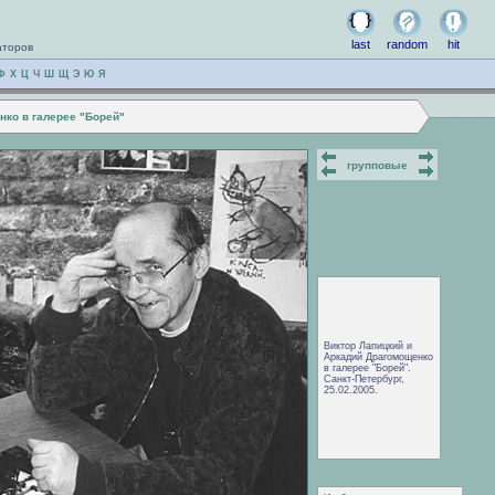
last
random
hit
аторов
Ф
Х
Ц
Ч
Ш
Щ
Э
Ю
Я
нко в галерее "Борей"
групповые
Виктор Лапицкий и
Аркадий Драгомощенко
в галерее "Борей".
Санкт-Петербург,
25.02.2005.