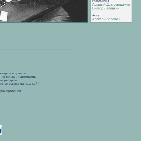
Изображены:
Аркадий Драгомощенко
Виктор Лапицкий
Автор:
Алексей Балакин
вторским правом.
няются за их авторами.
ые ресурсы
ется ссылка на наш сайт.
иражирования