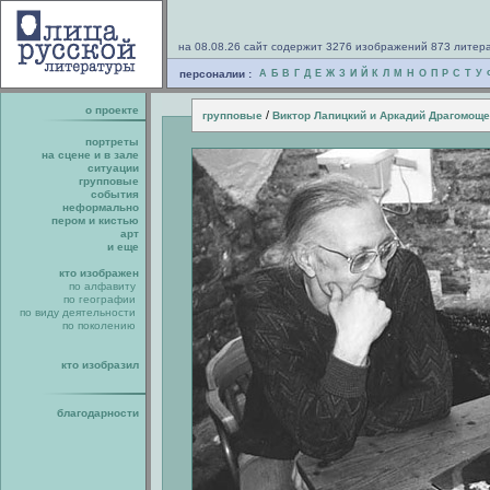
на 08.08.26 сайт содержит 3276 изображений 873 литер
персоналии :
А
Б
В
Г
Д
Е
Ж
З
И
Й
К
Л
М
Н
О
П
Р
С
Т
У
о проекте
/
групповые
Виктор Лапицкий и Аркадий Драгомоще
портреты
на сцене и в зале
ситуации
групповые
события
неформально
пером и кистью
арт
и еще
кто изображен
по алфавиту
по географии
по виду деятельности
по поколению
кто изобразил
благодарности