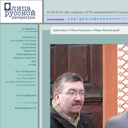
на 09.08.26 сайт содержит 3276 изображений 873 литер
персоналии :
А
Б
В
Г
Д
Е
Ж
З
И
Й
К
Л
М
Н
О
П
Р
С
Т
У
о проекте
/
групповые
Илья Кукулин и Марк Липовецкий
портреты
на сцене и в зале
ситуации
групповые
события
неформально
пером и кистью
арт
и еще
кто изображен
по алфавиту
по географии
по виду деятельности
по поколению
кто изобразил
благодарности