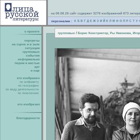
на 06.08.26 сайт содержит 3276 изображений 873 литер
персоналии :
А
Б
В
Г
Д
Е
Ж
З
И
Й
К
Л
М
Н
О
П
Р
С
Т
У
о проекте
/
групповые
Борис Констриктор, Ры Никонова, Иго
портреты
на сцене и в зале
ситуации
групповые
события
неформально
пером и кистью
арт
и еще
кто изображен
по алфавиту
по географии
по виду деятельности
по поколению
кто изобразил
благодарности